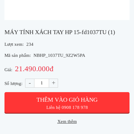
MÁY TÍNH XÁCH TAY HP 15-fd1037TU (1)
Lượt xem:
234
Mã sản phẩm:
NBHP_1037TU_9Z2W5PA
21.490.000đ
Giá:
-
+
Số lượng:
THÊM VÀO GIỎ HÀNG
Liên hệ 0908 178 978
Xem thêm