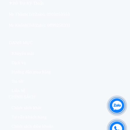
⚜Hỗ Trợ Kỹ Thuật
Mr Thành(Tel/Zalo): 0903053553
Mr Khánh(Tel/Zalo): 0899256331
DANH MỤC
Khuyến mãi
Dịch vụ
Hướng dẫn mua hàng
Tin tức
Liên hệ
CHÍNH SÁCH
Chính sách khác
Tư vấn khách hàng
Chính sách điều khoản