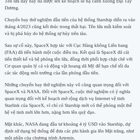
Tên lửa đẩy này đã được lên kế hoạch sẽ hạ cánh xuống Đại Tây
Dương.​
Chuyến bay thử nghiệm đầu tiên của hệ thống Starship diễn ra vào
tháng 4/2023 cũng kết thúc trong thất bại. Tên lửa mất kiểm soát
và bị phá hủy do hệ thống tự hủy trên tàu.
Sau sự cố này, SpaceX hợp tác với Cục Hàng không Liên bang
(FAA) đã tiến hành một cuộc điều tra. Kết quả là SpaceX đã cải
tiến thiết kế và bệ phóng tên lửa, đồng thời phối hợp chặt chẽ với
Cơ quan quản lý cá và động vật hoang dã Mỹ để hạn chế tối đa
các tác động môi trường của lần phóng đầu tiên.
Những chuyến bay thử nghiệm này vô cùng quan trọng đối với
SpaceX và NASA. Đối với SpaceX, cuộc thử nghiệm có ý nghĩa
quan trọng đối với kế hoạch mở rộng dịch vụ Internet vệ tinh
Starlink của SpaceX, vì chỉ có Starship mới có thể phóng một thế
hệ vệ tinh mới lớn hơn, nặng hơn lên quỹ đạo.
Mặt khác, NASA đang đầu tư khoảng 4 tỷ USD vào Starship, dự
định sử dụng hệ thống để đưa các phi hành gia lên Mặt trăng, như
một phần của chương trình Artemis.